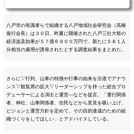
八戸市の有識者らで組織する八戸地域社会研究会（高橋
俊行会長）は３０日、昨夏に開催された八戸三社大祭の
経済波及効果が５７億６９００万円で、新たに５８１人
分相当の雇用が誘発されたとする調査結果をまとめた。
さらに▽行列、山車の特徴や行事の由来を沿道でアナウ
ンス▽観覧席の拡大▽リーダーシップを持った総合プロ
デューサーによる演出と運営—などを提言。「運行関係
者、神社、山車関係者、住民などから意見を吸い上げ、
ビジョンと運営方針を定めて、その目的達成のための組
織づくりをしてほしい」とアドバイスしている。