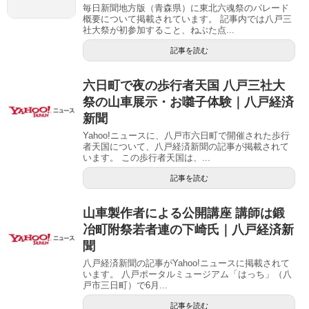
毎日新聞地方版（青森県）に東北六魂祭のパレード
概要について掲載されています。 記事内では八戸三
社大祭が初参加すること、ねぶた点...
記事を読む
六日町で夜の歩行者天国 八戸三社大
祭の山車展示・お囃子体験｜八戸経済
新聞
Yahoo!ニュースに、八戸市六日町で開催された歩行
者天国について、八戸経済新聞の記事が掲載されて
います。 この歩行者天国は、...
記事を読む
山車製作者による公開講座 講師は鍛
冶町附祭若者連の下崎氏｜八戸経済新
聞
八戸経済新聞の記事がYahoo!ニュースに掲載されて
います。 八戸ポータルミュージアム「はっち」（八
戸市三日町）で6月...
記事を読む