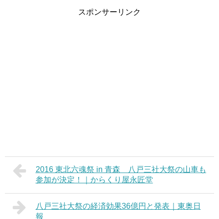
スポンサーリンク
2016 東北六魂祭 in 青森 八戸三社大祭の山車も
参加が決定！｜からくり屋永匠堂
八戸三社大祭の経済効果36億円と発表｜東奥日
報