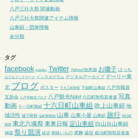
八戸三社大祭 関連動画
八戸三社大祭関連アイテム情報
山車組・団体情報
未分類
タグ
facebook
Twitter
お囃子
はっち
Yahoo!知恵袋
google+
デーリー東
デジタルアーカイブ
インスタグラム
はてなブックマーク
ブログ
北
ポスター
八戸市職員
下組町山車組
下大工町附祭
写真
八戸観光Navi
互助会
六日町附祭若者連
八戸市観光ブログ
十六日町山車組
動画
吹上山車組
地
十一日町龍組
旅行
山車
域活性
山車小屋
山車絵
城下附祭
塩町附祭組
朔日町
東北六魂祭
淀山車組
東奥日報
白山台山車組
附祭
祭り競演
虎舞
遠征
神楽
美味いもの
鍛冶町附祭若者連
経済