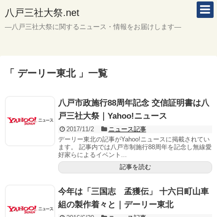
八戸三社大祭.net
―八戸三社大祭に関するニュース・情報をお届けします―
「 デーリー東北 」一覧
八戸市政施行88周年記念 交信証明書は八
戸三社大祭｜Yahoo!ニュース
2017/11/2
ニュース記事
デーリー東北の記事がYahoo!ニュースに掲載されてい
ます。 記事内では八戸市制施行88周年を記念し無線愛
好家らによるイベント...
記事を読む
今年は「三国志 孟獲伝」 十六日町山車
組の製作着々と｜デーリー東北