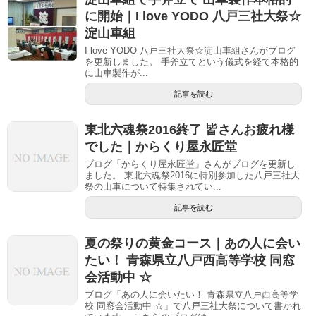
に開始｜I love YODO 八戸三社大祭☆
淀山車組
I love YODO 八戸三社大祭☆淀山車組さんがブログ
を更新しました。 手斧立てという儀式を経て本格的
に山車製作が...
記事を読む
東北六魂祭2016終了 皆さんお疲れ様
でした｜からくり屋永匠堂
ブログ「からくり屋永匠堂」さんがブログを更新し
ました。 東北六魂祭2016に特別参加した八戸三社大
祭の山車について特集されてい...
記事を読む
夏の祭りの黄金コース｜あの人に会い
たい！ 青森県立八戸西高等学校 同窓
会活動中 ☆
ブログ「あの人に会いたい！ 青森県立八戸西高等学
校 同窓会活動中 ☆」で八戸三社大祭について書かれ