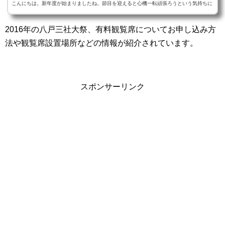
こんにちは。新年度が始まりましたね。節目を迎えると心機一転頑張ろうという気持ちに
なりますね！当ブログはこれからも八戸の旬な情報をご案内していきますのでよろしくお
2016年の八戸三社大祭、有料観覧席についてお申し込み方
願い致します。さて、今日は今年度の八戸三社大祭の有料観覧席の予約受付についてご案
法や観覧席設置場所などの情報が紹介されています。
内しま...
スポンサーリンク