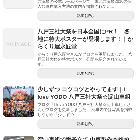
六魂祭の公式ホームページで、東北六魂祭2016の個
人観覧席購入方法の案内が掲載されてい...
記事を読む
八戸三社大祭を日本全国にPR！ 各
地に特大ポスターが登場します！｜か
らくり屋永匠堂
からくり屋永匠堂さんがブログを更新しました。 八
戸三社大祭の特大ポスター公開を紹介されていま
す。
記事を読む
少しずつ コツコツとやってます｜I
love YODO 八戸三社大祭☆淀山車組
ブログ「I love YODO 八戸三社大祭☆淀山車組」さ
んがブログを更新しました。 記事内では写真を掲載
しながら「少しずつ ...
記事を読む
淀山車組で手斧立て 山車製作本格的