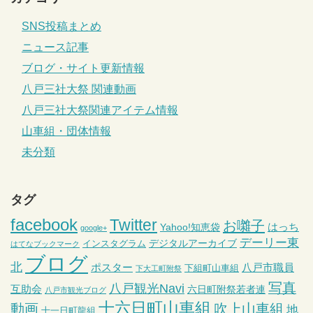
SNS投稿まとめ
ニュース記事
ブログ・サイト更新情報
八戸三社大祭 関連動画
八戸三社大祭関連アイテム情報
山車組・団体情報
未分類
タグ
facebook
Twitter
お囃子
はっち
Yahoo!知恵袋
google+
デーリー東
デジタルアーカイブ
インスタグラム
はてなブックマーク
ブログ
北
ポスター
八戸市職員
下組町山車組
下大工町附祭
写真
八戸観光Navi
互助会
六日町附祭若者連
八戸市観光ブログ
十六日町山車組
動画
吹上山車組
地
十一日町龍組