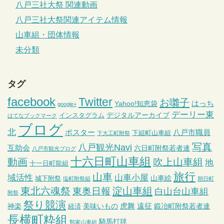
八戸三社大祭 関連動画
八戸三社大祭関連アイテム情報
山車組・団体情報
未分類
タグ
facebook
Twitter
お囃子
はっち
Yahoo!知恵袋
google+
デーリー東
デジタルアーカイブ
インスタグラム
はてなブックマーク
ブログ
北
ポスター
八戸市職員
下組町山車組
下大工町附祭
写真
八戸観光Navi
互助会
六日町附祭若者連
八戸市観光ブログ
十六日町山車組
動画
吹上山車組
地
十一日町龍組
旅行
山車
域活性
山車小屋
山車絵
城下附祭
塩町附祭組
朔日町
東北六魂祭
淀山車組
東奥日報
白山台山車組
附祭
祭り競演
虎舞
遠征
神楽
美味いもの
鍛冶町附祭若者連
経済
長横町粋組
騎馬打毬
類家山車組